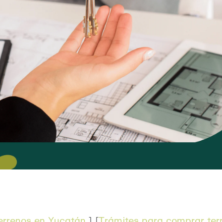
errenos en Yucatán
] [
Trámites para comprar te