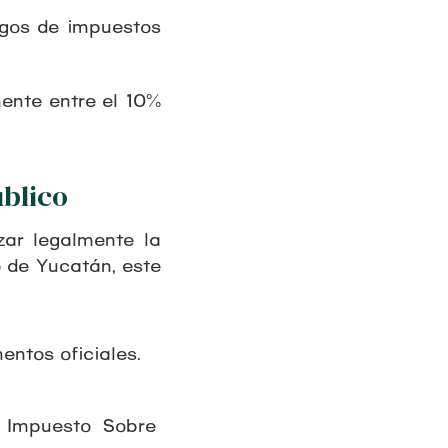
agos de impuestos
mente entre el 10%
úblico
zar legalmente la
o de Yucatán, este
entos oficiales.
l Impuesto Sobre