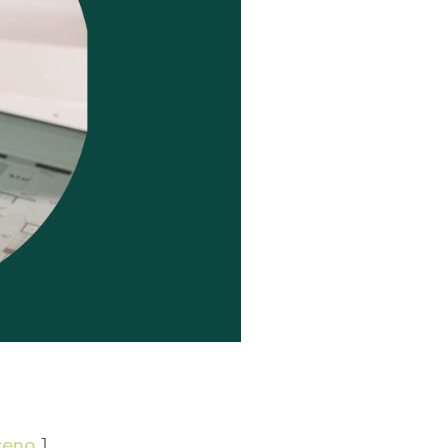
rreno
]