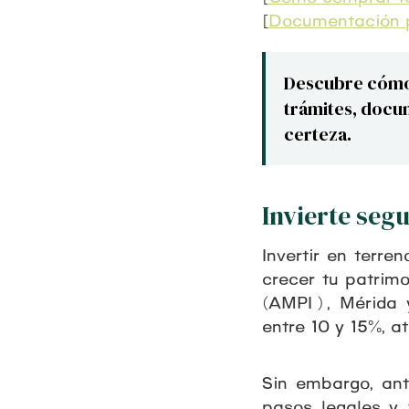
[
Documentación p
Descubre cómo 
trámites, docum
certeza.
Invierte seg
Invertir en terr
crecer tu patrim
(AMPI) , Mérida 
entre 10 y 15%, a
Sin embargo, ant
pasos legales y 