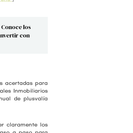
 Conoce los
nvertir con
ás acertadas para
les Inmobiliarios
nual de plusvalía
er claramente los
 paso a paso para