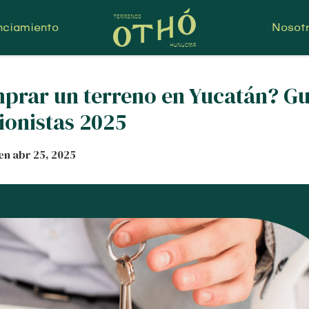
nciamiento
Nosot
rar un terreno en Yucatán? Guí
ionistas 2025
 en
abr 25, 2025