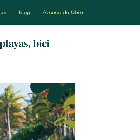
ros
Blog
Avance de Obra
layas, bici