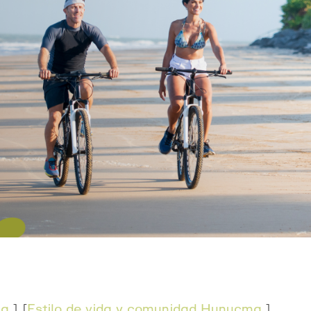
ma
] [
Estilo de vida y comunidad Hunucma
]