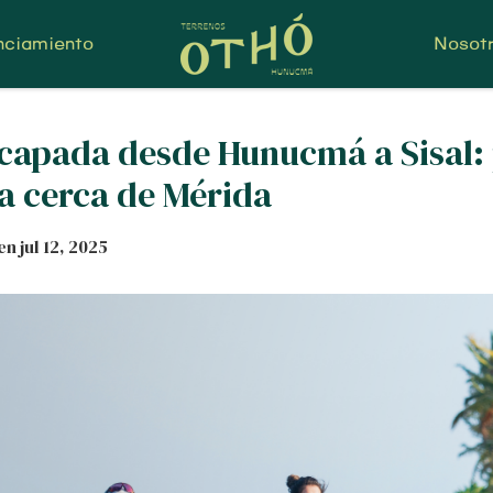
nciamiento
Nosot
capada desde Hunucmá a Sisal: p
a cerca de Mérida
 en
jul 12, 2025