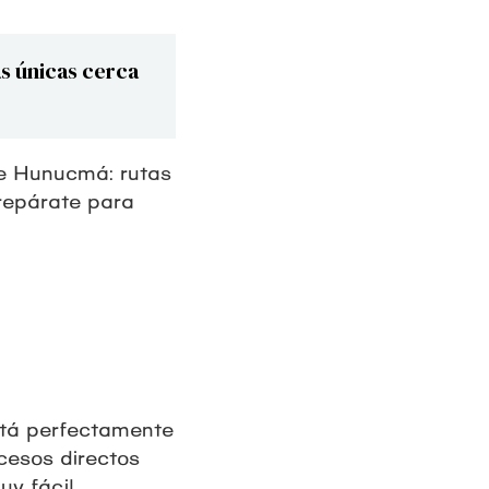
as únicas cerca
de Hunucmá: rutas
Prepárate para
stá perfectamente
cesos directos
uy fácil.