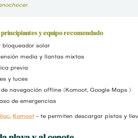
anochecer.
as principiantes y equipo recomendado
y bloqueador solar
pensión media y llantas mixtas
ica previa
es y luces
 de navegación offline (Komoot, Google Maps)
caso de emergencias
iloc
,
Komoot
– te permiten descargar pistas y lle
la playa y al cenote