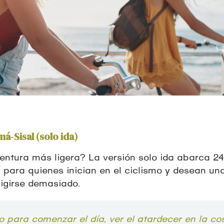
á‑Sisal (solo ida)
entura más ligera? La versión solo ida abarca 2
ta para quienes inician en el ciclismo y desean un
igirse demasiado.
o para comenzar el día, ver el atardecer en la co