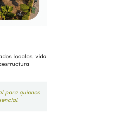
ados locales, vida
raestructura
al para quienes
encial.